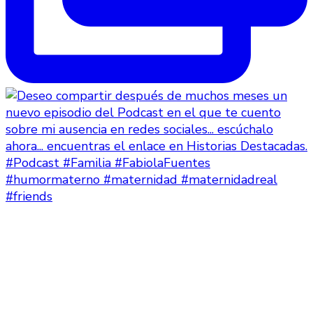
#humormaterno #maternidad #maternidadreal
#friends