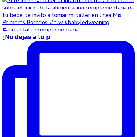
¿𝗡𝗼 𝗱𝗲𝗷𝗮𝘀 𝗮 𝘁𝘂 𝗽