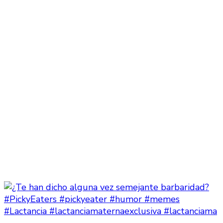
#Lactancia #lactanciamaternaexclusiva #lactanciama