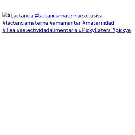
#Tea #selectividadalimentaria #PickyEaters #pickye