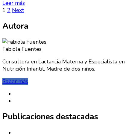
Leer más
Paginación
Page
Page
1
2
Next
de
Autora
entradas
Fabiola Fuentes
Consultora en Lactancia Materna y Especialista en
Nutrición Infantil. Madre de dos niños.
Saber más
Publicaciones destacadas