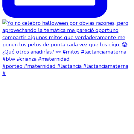
#porteo #maternidad #lactancia #lactanciamaterna
#