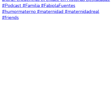
#humormaterno #maternidad #maternidadreal
#friends